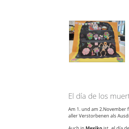
El día de los muer
Am 1. und am 2.November fei
aller Verstorbenen als Aus
Auch in
Mexiko
ist „el día 