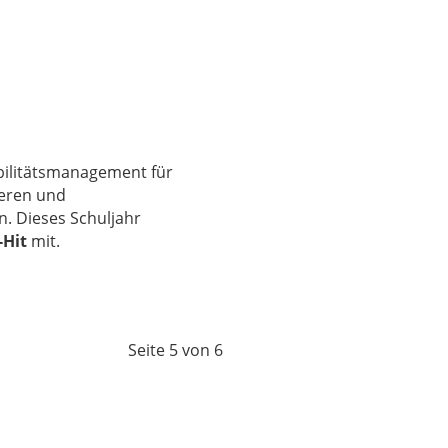
bilitätsmanagement für
ieren und
. Dieses Schuljahr
-Hit
mit.
Seite 5 von 6