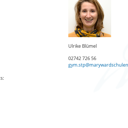
Ulrike Blümel
02742 726 56
gym.stp@marywardschulen
ts: