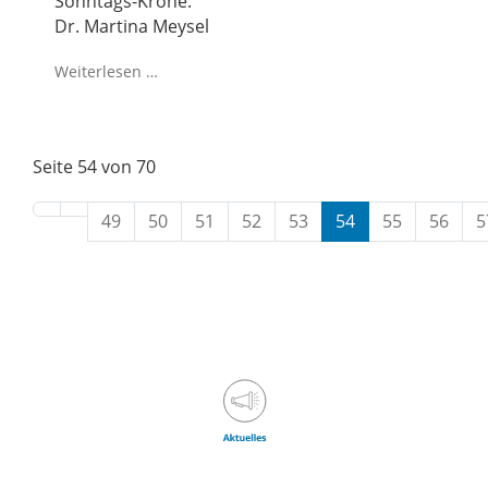
Sonntags-Krone.
Dr. Martina Meysel
Weiterlesen …
Seite 54 von 70
49
50
51
52
53
54
55
56
5