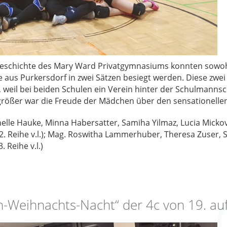
ageschichte des Mary Ward Privatgymnasiums konnten sowo
 aus Purkersdorf in zwei Sätzen besiegt werden. Diese zwe
weil bei beiden Schulen ein Verein hinter der Schulmannsch
größer war die Freude der Mädchen über den sensationellen
lle Hauke, Minna Habersatter, Samiha Yilmaz, Lucia Mickova (
2. Reihe v.l.); Mag. Roswitha Lammerhuber, Theresa Zuser,
. Reihe v.l.)
n-Weihnachts-Nacht“ der 4c von 19. au