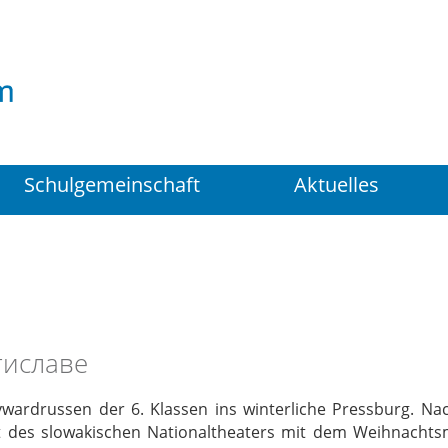
Suchen
...
Schulgemeinschaft
Aktuelles
тиславе
ywardrussen der 6. Klassen ins winterliche Pressburg. Na
tt des slowakischen Nationaltheaters mit dem Weihnacht