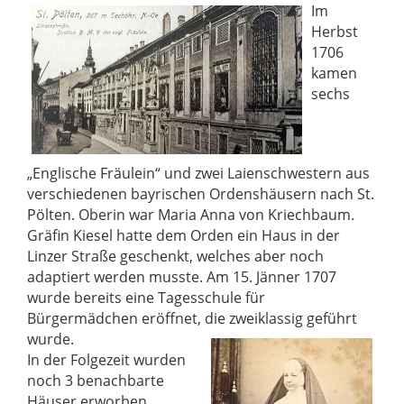
Im
Herbst
1706
kamen
sechs
„Englische Fräulein“ und zwei Laienschwestern aus
verschiedenen bayrischen Ordenshäusern nach St.
Pölten. Oberin war Maria Anna von Kriechbaum.
Gräfin Kiesel hatte dem Orden ein Haus in der
Linzer Straße geschenkt, welches aber noch
adaptiert werden musste. Am 15. Jänner 1707
wurde bereits eine Tagesschule für
Bürgermädchen eröffnet, die zweiklassig geführt
wurde.
In der Folgezeit wurden
noch 3 benachbarte
Häuser erworben,