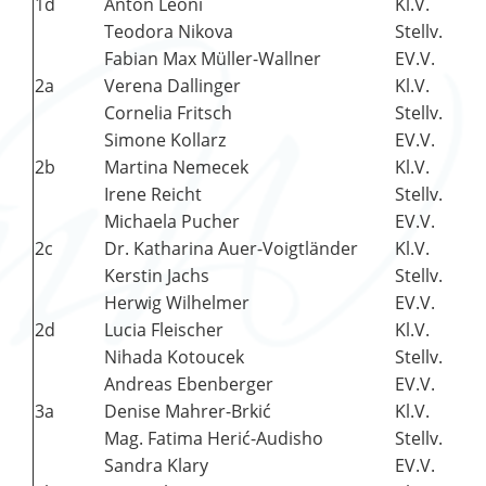
1d
Anton Leoni
Kl.V.
Teodora Nikova
Stellv.
Fabian Max Müller-Wallner
EV.V.
2a
Verena Dallinger
Kl.V.
Cornelia Fritsch
Stellv.
Simone Kollarz
EV.V.
2b
Martina Nemecek
Kl.V.
Irene Reicht
Stellv.
Michaela Pucher
EV.V.
2c
Dr. Katharina Auer-Voigtländer
Kl.V.
Kerstin Jachs
Stellv.
Herwig Wilhelmer
EV.V.
2d
Lucia Fleischer
Kl.V.
Nihada Kotoucek
Stellv.
Andreas Ebenberger
EV.V.
3a
Denise Mahrer-Brkić
Kl.V.
Mag. Fatima Herić-Audisho
Stellv.
Sandra Klary
EV.V.