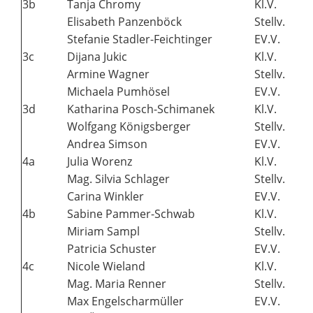
3b
Tanja Chromy
Kl.V.
Elisabeth Panzenböck
Stellv.
Stefanie Stadler-Feichtinger
EV.V.
3c
Dijana Jukic
Kl.V.
Armine Wagner
Stellv.
Michaela Pumhösel
EV.V.
3d
Katharina Posch-Schimanek
Kl.V.
Wolfgang Königsberger
Stellv.
Andrea Simson
EV.V.
4a
Julia Worenz
Kl.V.
Mag. Silvia Schlager
Stellv.
Carina Winkler
EV.V.
4b
Sabine Pammer-Schwab
Kl.V.
Miriam Sampl
Stellv.
Patricia Schuster
EV.V.
4c
Nicole Wieland
Kl.V.
Mag. Maria Renner
Stellv.
Max Engelscharmüller
EV.V.