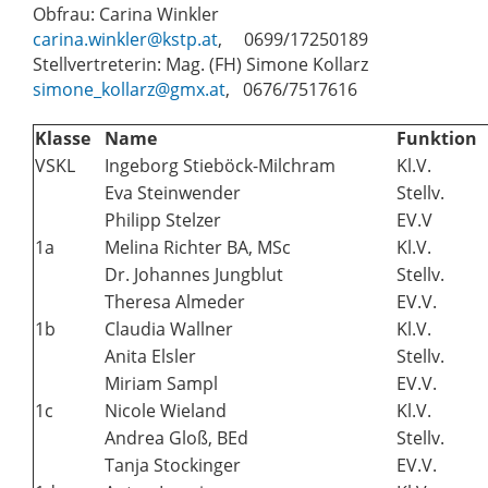
Obfrau: Carina Winkler
carina.winkler@kstp.at
, 0699/17250189
Stellvertreterin: Mag. (FH) Simone Kollarz
simone_kollarz@gmx.at
, 0676/7517616
Klasse
Name
Funktion
VSKL
Ingeborg Stieböck-Milchram
Kl.V.
Eva Steinwender
Stellv.
Philipp Stelzer
EV.V
1a
Melina Richter BA, MSc
Kl.V.
Dr. Johannes Jungblut
Stellv.
Theresa Almeder
EV.V.
1b
Claudia Wallner
Kl.V.
Anita Elsler
Stellv.
Miriam Sampl
EV.V.
1c
Nicole Wieland
Kl.V.
Andrea Gloß, BEd
Stellv.
Tanja Stockinger
EV.V.