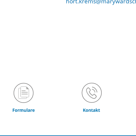
hort.krems@marywardsch